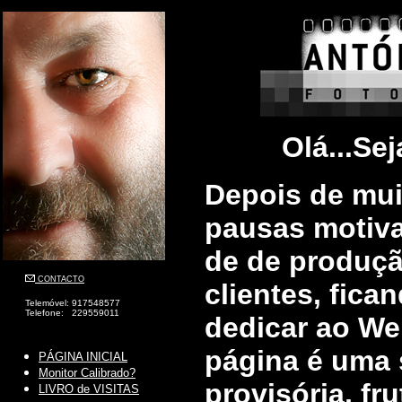
Olá...Sej
Depois de mui
pausas motiv
de de produçã
CONTACTO
clientes, fic
Telemóvel: 917548577
Telefone: 229559011
dedicar ao Web
página é uma 
PÁGINA INICIAL
Monitor Calibrado?
provisória, fr
LIVRO de VISITAS