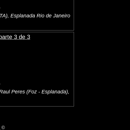
.
A), Esplanada Rio de Janeiro
arte 3 de 3
.
Raul Peres (Foz - Esplanada),
©
S