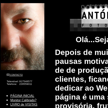
Olá...Sej
Depois de mui
pausas motiv
de de produçã
CONTACTO
clientes, fic
Telemóvel: 917548577
Telefone: 229559011
dedicar ao Web
página é uma 
PÁGINA INICIAL
Monitor Calibrado?
provisória, fr
LIVRO de VISITAS