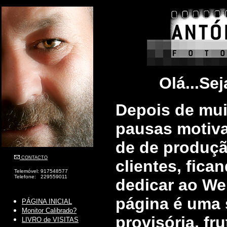
Olá...Sej
Depois de mui
pausas motiv
de de produçã
CONTACTO
clientes, fic
Telemóvel: 917548577
Telefone: 229559011
dedicar ao Web
página é uma 
PÁGINA INICIAL
Monitor Calibrado?
provisória, fr
LIVRO de VISITAS