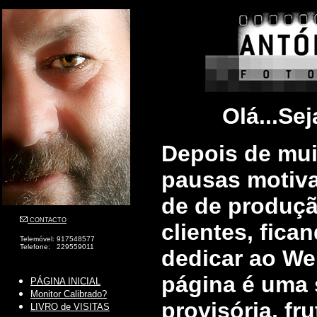
Olá...Sej
Depois de mui
pausas motiv
de de produçã
CONTACTO
clientes, fic
Telemóvel: 917548577
Telefone: 229559011
dedicar ao Web
página é uma 
PÁGINA INICIAL
Monitor Calibrado?
provisória, fr
LIVRO de VISITAS