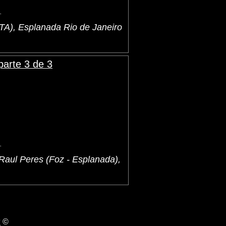
.
A), Esplanada Rio de Janeiro
arte 3 de 3
.
Raul Peres (Foz - Esplanada),
©
S