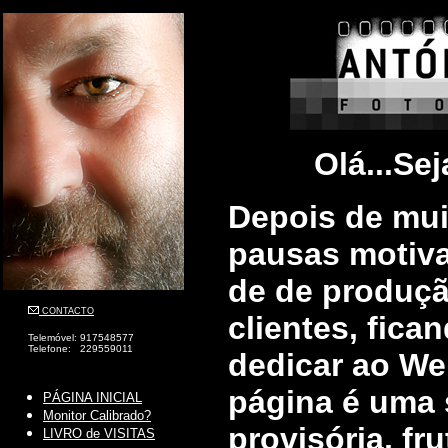
Olá...Sej
Depois de mui
pausas motiv
de de produçã
CONTACTO
clientes, fic
Telemóvel: 917548577
Telefone: 229559011
dedicar ao Web
página é uma 
PÁGINA INICIAL
Monitor Calibrado?
provisória, fr
LIVRO de VISITAS