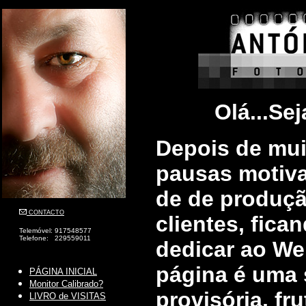
Olá...Sej
Depois de mui
pausas motiv
de de produçã
CONTACTO
clientes, fic
Telemóvel: 917548577
Telefone: 229559011
dedicar ao Web
página é uma 
PÁGINA INICIAL
Monitor Calibrado?
provisória, fr
LIVRO de VISITAS