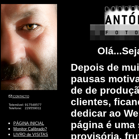
Olá...Sej
Depois de mui
pausas motiv
de de produçã
CONTACTO
clientes, fic
Telemóvel: 917548577
Telefone: 229559011
dedicar ao Web
página é uma 
PÁGINA INICIAL
Monitor Calibrado?
provisória, fr
LIVRO de VISITAS