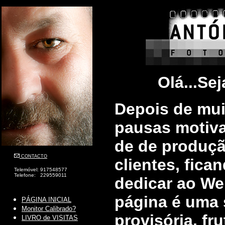
Olá...Sej
Depois de mui
pausas motiv
de de produçã
CONTACTO
clientes, fic
Telemóvel: 917548577
Telefone: 229559011
dedicar ao Web
página é uma 
PÁGINA INICIAL
Monitor Calibrado?
provisória, fr
LIVRO de VISITAS