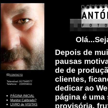
Olá...Sej
Depois de mui
pausas motiv
de de produçã
CONTACTO
clientes, fic
Telemóvel: 917548577
Telefone: 229559011
dedicar ao Web
página é uma 
PÁGINA INICIAL
Monitor Calibrado?
provisória, fr
LIVRO de VISITAS