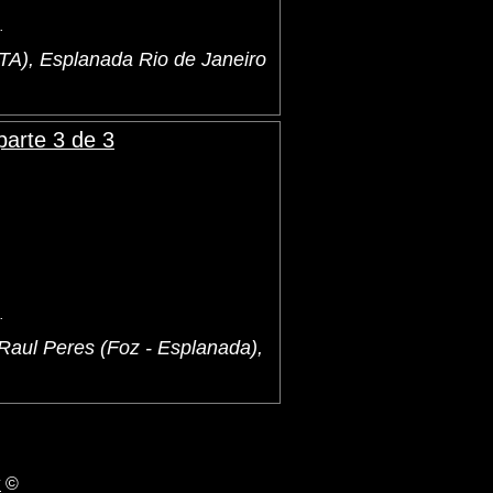
.
A), Esplanada Rio de Janeiro
arte 3 de 3
.
Raul Peres (Foz - Esplanada),
©
S