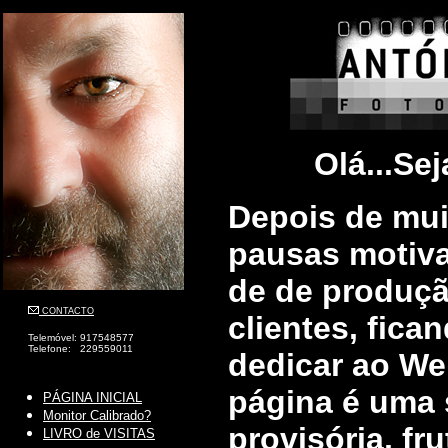
Olá...Sej
Depois de mui
pausas motiv
de de produçã
CONTACTO
clientes, fic
Telemóvel: 917548577
Telefone: 229559011
dedicar ao Web
página é uma 
PÁGINA INICIAL
Monitor Calibrado?
provisória, fr
LIVRO de VISITAS