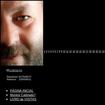
1
2
3
4
5
6
7
8
9
10
11
12
13
14
15
16
17
18
19
20
21
22
CONTACTO
Telemóvel: 917548577
Telefone: 229559011
PÁGINA INICIAL
Monitor Calibrado?
LIVRO de VISITAS