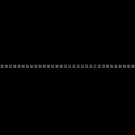
55
56
57
58
59
60
61
62
63
64
65
66
67
68
69
70
71
72
73
74
75
76
77
78
79
80
81
82
83
84
85
86