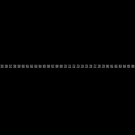
55
56
57
58
59
60
61
62
63
64
65
66
67
68
69
70
71
72
73
74
75
76
77
78
79
80
81
82
83
84
85
86