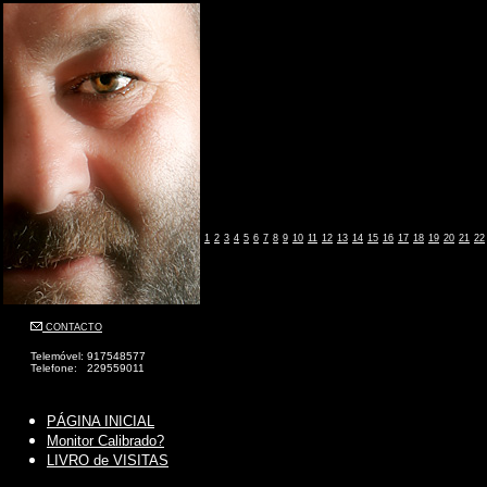
1
2
3
4
5
6
7
8
9
10
11
12
13
14
15
16
17
18
19
20
21
22
CONTACTO
Telemóvel: 917548577
Telefone: 229559011
PÁGINA INICIAL
Monitor Calibrado?
LIVRO de VISITAS