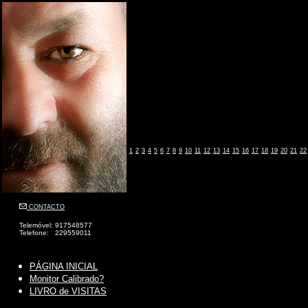
1
2
3
4
5
6
7
8
9
10
11
12
13
14
15
16
17
18
19
20
21
22
CONTACTO
Telemóvel: 917548577
Telefone: 229559011
PÁGINA INICIAL
Monitor Calibrado?
LIVRO de VISITAS