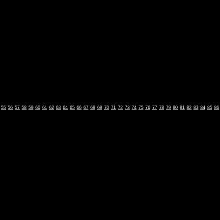
55
56
57
58
59
60
61
62
63
64
65
66
67
68
69
70
71
72
73
74
75
76
77
78
79
80
81
82
83
84
85
86