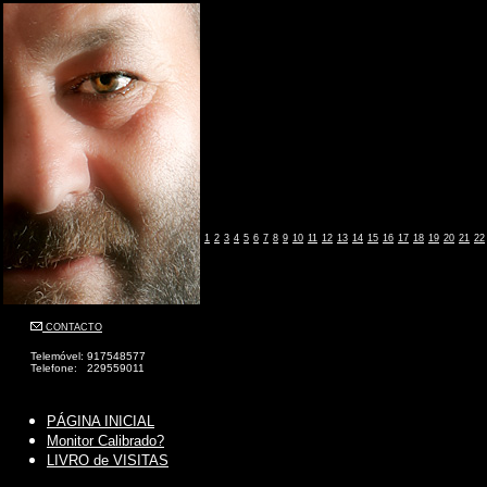
1
2
3
4
5
6
7
8
9
10
11
12
13
14
15
16
17
18
19
20
21
22
CONTACTO
Telemóvel: 917548577
Telefone: 229559011
PÁGINA INICIAL
Monitor Calibrado?
LIVRO de VISITAS