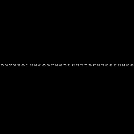
55
56
57
58
59
60
61
62
63
64
65
66
67
68
69
70
71
72
73
74
75
76
77
78
79
80
81
82
83
84
85
86