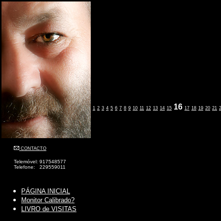
16
1
2
3
4
5
6
7
8
9
10
11
12
13
14
15
17
18
19
20
21
CONTACTO
Telemóvel: 917548577
Telefone: 229559011
PÁGINA INICIAL
Monitor Calibrado?
LIVRO de VISITAS