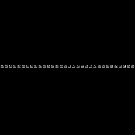
55
56
57
58
59
60
61
62
63
64
65
66
67
68
69
70
71
72
73
74
75
76
77
78
79
80
81
82
83
84
85
86