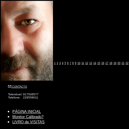
1
2
3
4
5
6
7
8
9
10
11
12
13
14
15
16
17
18
19
20
21
22
CONTACTO
Telemóvel: 917548577
Telefone: 229559011
PÁGINA INICIAL
Monitor Calibrado?
LIVRO de VISITAS