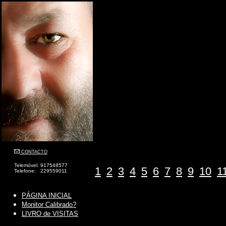
CONTACTO
Telemóvel: 917548577
1
2
3
4
5
6
7
8
9
10
1
Telefone: 229559011
PÁGINA INICIAL
Monitor Calibrado?
LIVRO de VISITAS