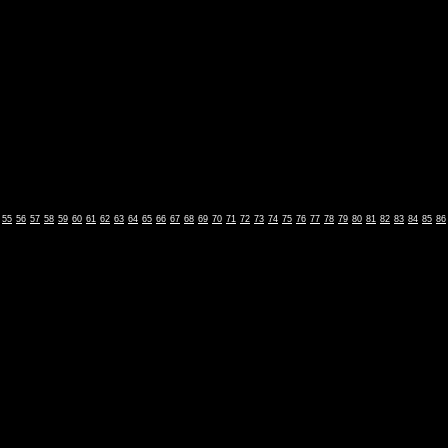
55
56
57
58
59
60
61
62
63
64
65
66
67
68
69
70
71
72
73
74
75
76
77
78
79
80
81
82
83
84
85
86