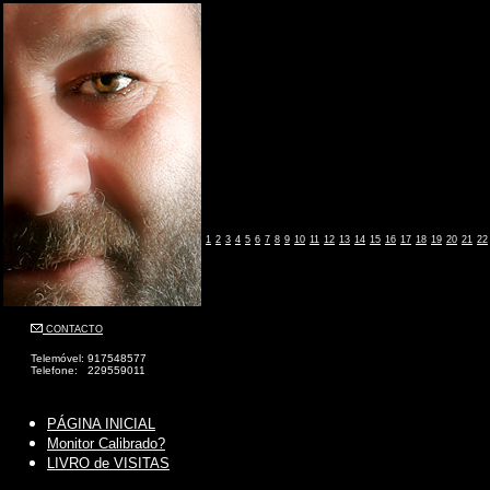
1
2
3
4
5
6
7
8
9
10
11
12
13
14
15
16
17
18
19
20
21
22
CONTACTO
Telemóvel: 917548577
Telefone: 229559011
PÁGINA INICIAL
Monitor Calibrado?
LIVRO de VISITAS