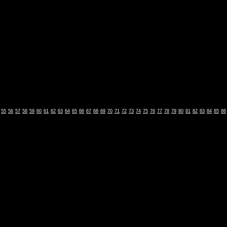
55
56
57
58
59
60
61
62
63
64
65
66
67
68
69
70
71
72
73
74
75
76
77
78
79
80
81
82
83
84
85
86