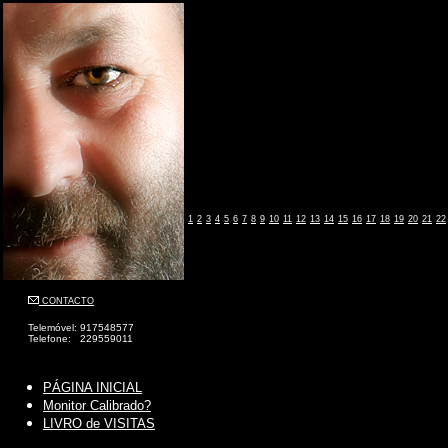
1
2
3
4
5
6
7
8
9
10
11
12
13
14
15
16
17
18
19
20
21
22
CONTACTO
Telemóvel: 917548577
Telefone: 229559011
PÁGINA INICIAL
Monitor Calibrado?
LIVRO de VISITAS