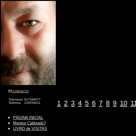
CONTACTO
Telemóvel: 917548577
1
2
3
4
5
6
7
8
9
10
1
Telefone: 229559011
PÁGINA INICIAL
Monitor Calibrado?
LIVRO de VISITAS