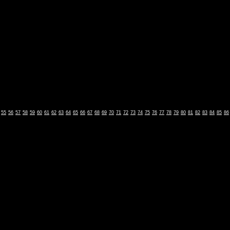
55
56
57
58
59
60
61
62
63
64
65
66
67
68
69
70
71
72
73
74
75
76
77
78
79
80
81
82
83
84
85
86