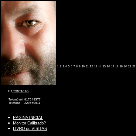
1
2
3
4
5
6
7
8
9
10
11
12
13
14
15
16
17
18
19
20
21
22
CONTACTO
Telemóvel: 917548577
Telefone: 229559011
PÁGINA INICIAL
Monitor Calibrado?
LIVRO de VISITAS